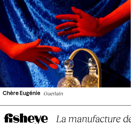
Guerlain
Chère Eugénie