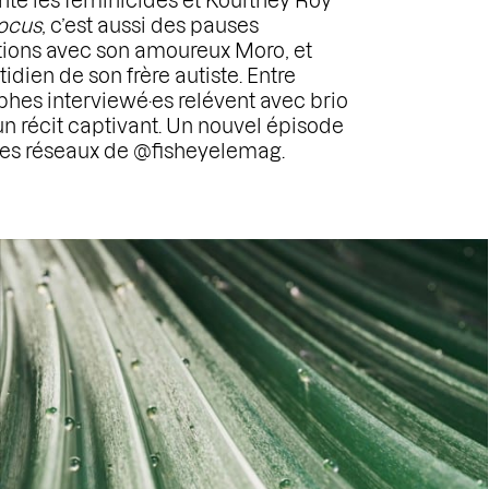
te les féminicides et Kourtney Roy
ocus
, c’est aussi des pauses
ations avec son amoureux Moro, et
dien de son frère autiste. Entre
phes interviewé·es relévent avec brio
un récit captivant. Un nouvel épisode
r les réseaux de @fisheyelemag.